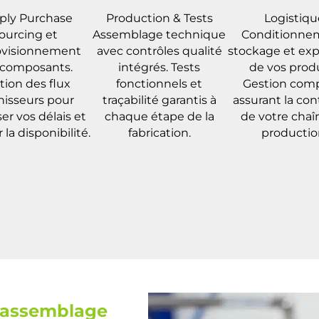
ply Purchase
Production & Tests
Logistiqu
ourcing et
Assemblage technique
Conditionne
ovisionnement
avec contrôles qualité
stockage et exp
 composants.
intégrés. Tests
de vos produ
tion des flux
fonctionnels et
Gestion com
nisseurs pour
traçabilité garantis à
assurant la con
ser vos délais et
chaque étape de la
de votre chaî
 la disponibilité.
fabrication.
productio
assemblage