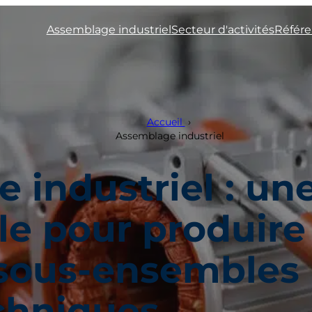
Assemblage industriel
Secteur d'activités
Référ
Accueil
›
Assemblage industriel
 industriel : un
le pour produire
 sous-ensembles
chniques