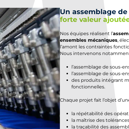
Un assemblage de 
forte valeur ajouté
Nos équipes réalisent l’
assemb
ensembles mécaniques
, él
l’amont les contraintes fonctio
Nous intervenons notamment 
l’assemblage de sous-ens
l’assemblage de sous-ens
des produits intégrant m
fonctionnelles.
Chaque projet fait l’objet d’u
la répétabilité des opérat
la maîtrise des tolérance
la traçabilité des assembl