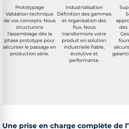
Prototypage
Industrialisation
Sup
Validation technique
Définition des gammes
S
de vos concepts. Nous
et organisation des
appr
structurons
flux. Nous
des
l’assemblage dès la
transformons votre
Ges
phase prototype pour
produit en solution
four
sécuriser le passage en
industrielle fiable,
sécuri
production série.
évolutive et
garantir
performante.
Une prise en charge complète de l’