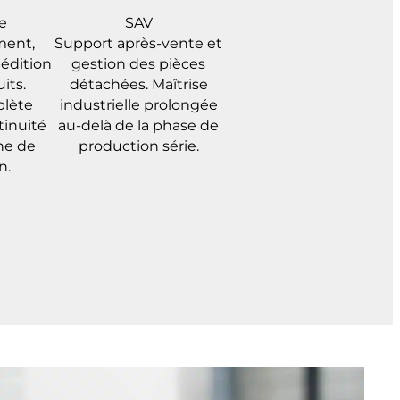
e
SAV
ment,
Support après-vente et
édition
gestion des pièces
its.
détachées. Maîtrise
plète
industrielle prolongée
tinuité
au-delà de la phase de
ne de
production série.
n.