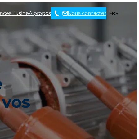
ences
L'usine
À propos
Nous contacter
FR
Nous appeler
e
 vos