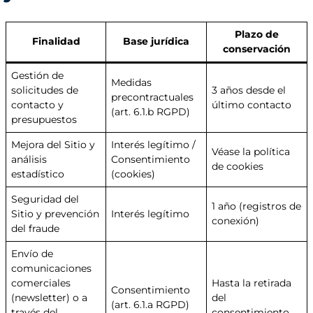
Plazo de
Finalidad
Base jurídica
conservación
Gestión de
Medidas
solicitudes de
3 años desde el
precontractuales
contacto y
último contacto
(art. 6.1.b RGPD)
presupuestos
Mejora del Sitio y
Interés legítimo /
Véase la política
análisis
Consentimiento
de cookies
estadístico
(cookies)
Seguridad del
1 año (registros de
Sitio y prevención
Interés legítimo
conexión)
del fraude
Envío de
comunicaciones
comerciales
Hasta la retirada
Consentimiento
(newsletter) o a
del
(art. 6.1.a RGPD)
través del
consentimiento